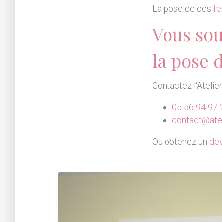
La pose de ces
fe
Vous sou
la pose 
Contactez l'Atelie
05 56 94 97 
contact@atel
Ou obtenez un
dev