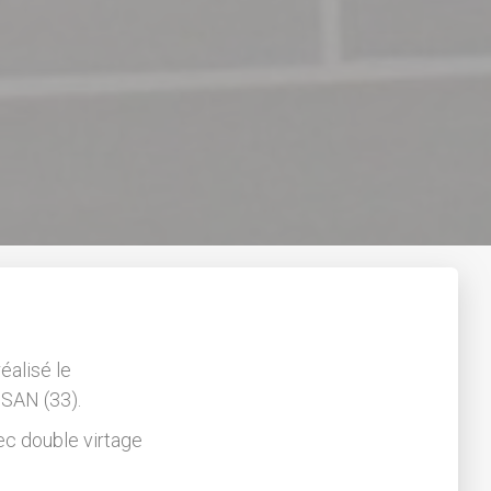
éalisé le
SAN (33).
c double virtage