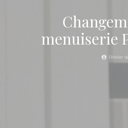
Changemen
menuiserie 
account_circle
l'Atelier 