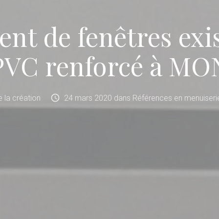
t de fenêtres exi
PVC renforcé à MO
schedule
de la création
24
mars
2020
dans
Références en menuiserie