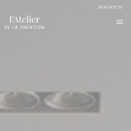
Panneau de gestion des cookies
05 56 94 97 20
l'Atelier
Men
DE LA CRÉATION