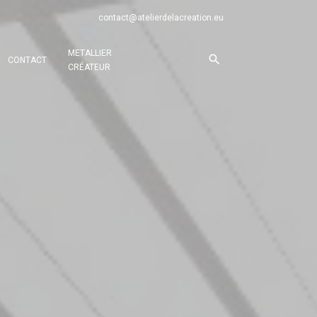
contact@atelierdelacreation.eu
METALLIER
CONTACT
CRÉATEUR