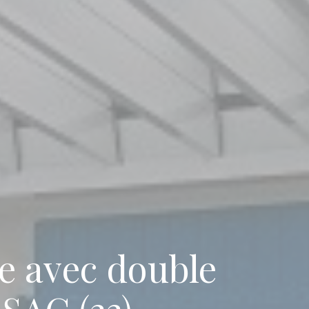
e avec double
SSAC (33)