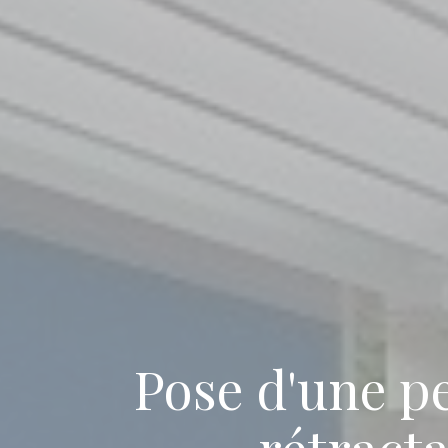
Pose d'une p
rétracta