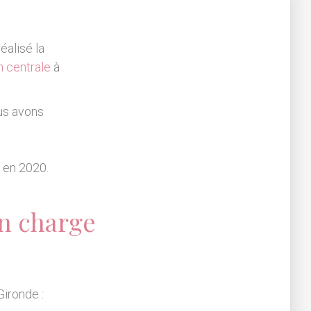
éalisé la
n centrale
à
s avons
e en 2020.
n charge
Gironde :