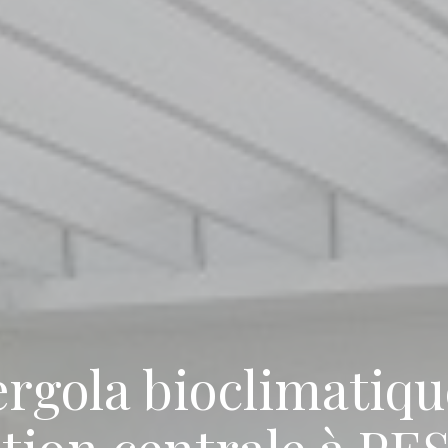
ergola bioclimatiqu
tion centrale à PE