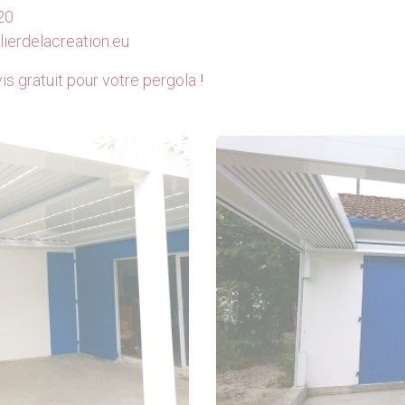
20
ierdelacreation.eu
is gratuit pour votre pergola
!