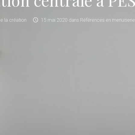
schedule
 de la création
15
mai
2020
dans
Références en menuiserie