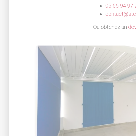
05 56 94 97 
contact@atel
Ou obtenez un
dev