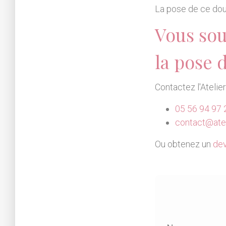
La pose de ce do
Vous sou
la pose 
Contactez l'Atelie
05 56 94 97 
contact@atel
Ou obtenez un
dev