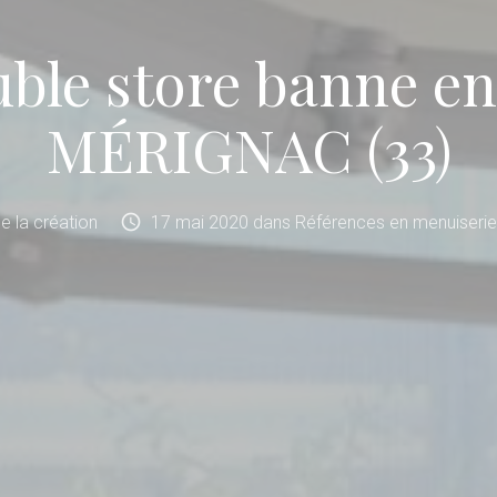
uble store banne e
MÉRIGNAC (33)
schedule
 de la création
17
mai
2020
dans
Références en menuiserie