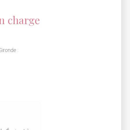
n charge
Gironde :
1