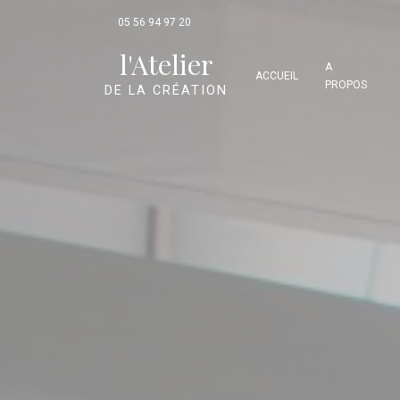
Panneau de gestion des cookies
05 56 94 97 20
l'Atelier
A
ACCUEIL
PROPOS
DE LA CRÉATION