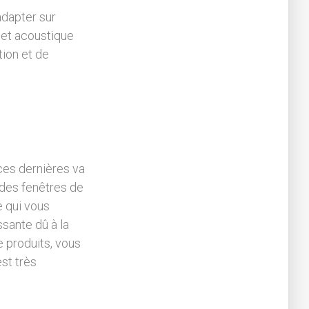
dapter sur
 et acoustique
tion et de
es dernières va
 des fenêtres de
e qui vous
essante dû à la
 produits, vous
est très