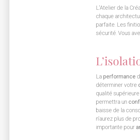
L'Atelier de la Cr
chaque architectur
parfaite. Les finit
sécurité. Vous ave
L’isolati
La
performance
d
déterminer votre
qualité supérieur
permettra un
conf
baisse de la cons
n’aurez plus de pr
importante pour
a