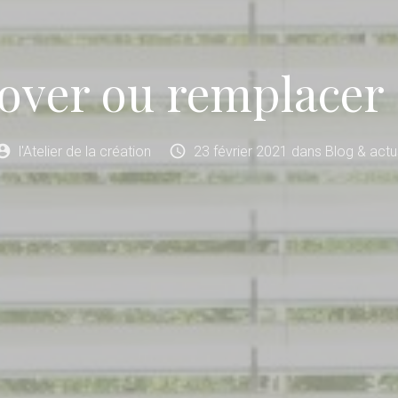
over ou remplacer s
unt_circle
schedule
l'Atelier de la création
23
février
2021
dans
Blog & actu