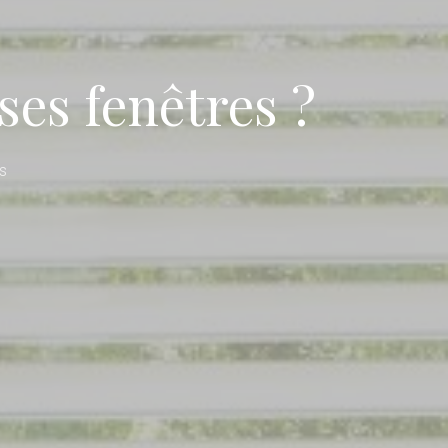
es fenêtres ?
s