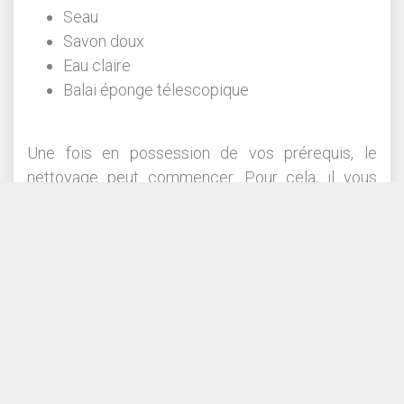
Seau
Savon doux
Eau claire
Balai éponge télescopique
Une fois en possession de vos prérequis, le
nettoyage peut commencer. Pour cela, il vous
faudra suivre cette liste d’étapes dans l’ordre
énoncé :
Disposez votre échelle sur le châssis de
votre pergola
Passez votre main dans la gouttière intégrée
au chéneau de la pergola et ôtez-y les
feuilles pouvant créer un bouchon.