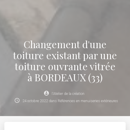
Changement d'une
toiture existant par une
toiture ouvrante vitrée
à BORDEAUX (33)
account_circle
l'Atelier de la création
schedule
24
octobre
2022
dans
Références en menuiseries extérieures