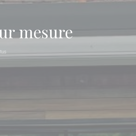
sur mesure
tus