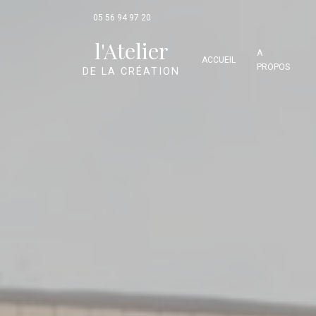
Panneau de gestion des cookies
05 56 94 97 20
l'Atelier
A
ACCUEIL
PROPOS
DE LA CRÉATION