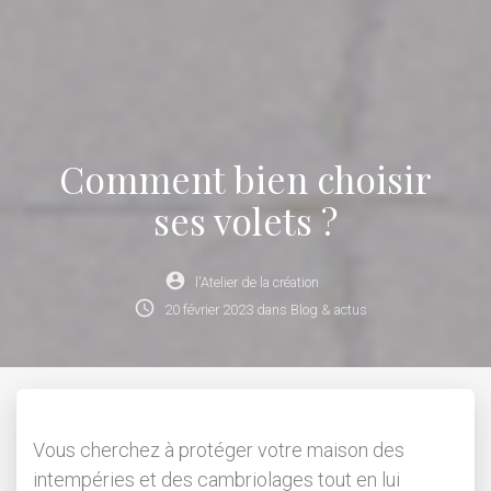
Comment bien choisir
ses volets ?
account_circle
l'Atelier de la création
schedule
20
février
2023
dans
Blog & actus
Vous cherchez à protéger votre maison des
intempéries et des cambriolages tout en lui