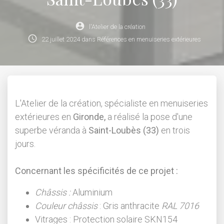
account_circle
l'Atelier de la création
schedule
22
juillet
2024
dans
Références en menuiseries extérieures
L'Atelier de la création, spécialiste en menuiseries
extérieures en
Gironde,
a réalisé la pose d'une
superbe véranda à
Saint-Loubès
(33)
en trois
jours.
Concernant les spécificités de ce projet :
Châssis :
Aluminium
Couleur châssis
: Gris anthracite
RAL 7016
Vitrages : Protection solaire SKN154