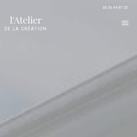
Panneau de gestion des cookies
05 56 94 97 20
l'Atelier
Men
DE LA CRÉATION