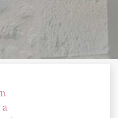
en
e
a