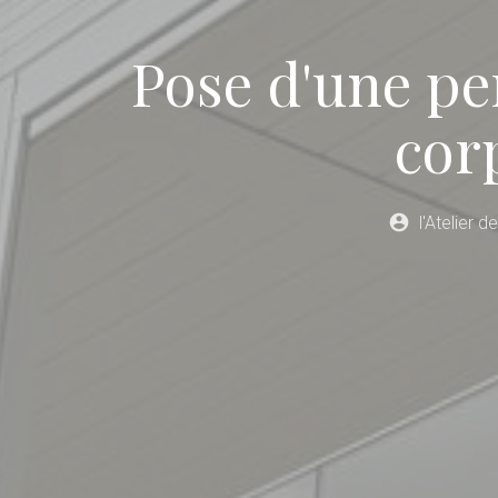
Pose d'une pe
corp
account_circle
l'Atelier d