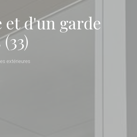
 et d'un garde
 (33)
es extérieures