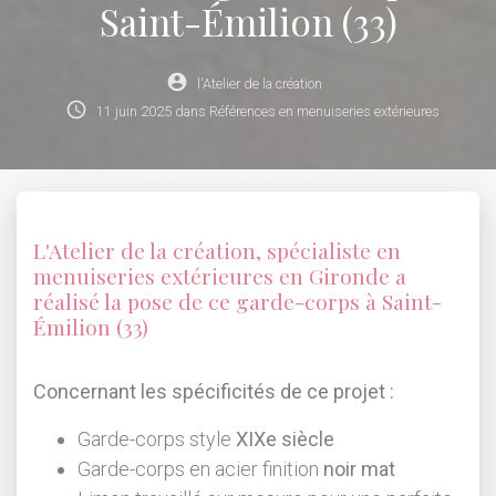
Saint-Émilion (33)
account_circle
l'Atelier de la création
schedule
11
juin
2025
dans
Références en menuiseries extérieures
L'Atelier de la création, spécialiste en
menuiseries extérieures en
Gironde
a
réalisé la pose de ce garde-corps à Saint-
Émilion (33)
Concernant les spécificités de ce projet :
Garde-corps style
XIXe siècle
Garde-corps en acier finition
noir mat