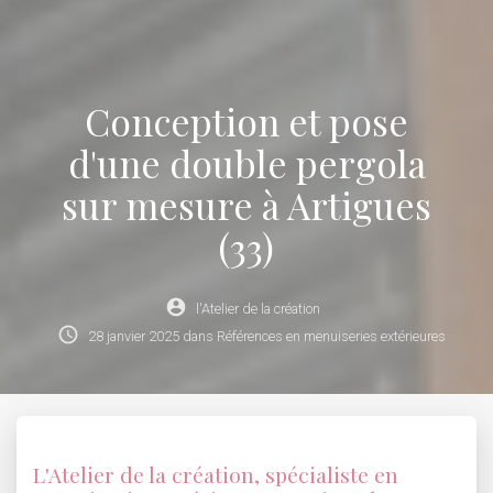
Conception et pose
d'une double pergola
sur mesure à Artigues
(33)
account_circle
l'Atelier de la création
schedule
28
janvier
2025
dans
Références en menuiseries extérieures
L'Atelier de la création, spécialiste en