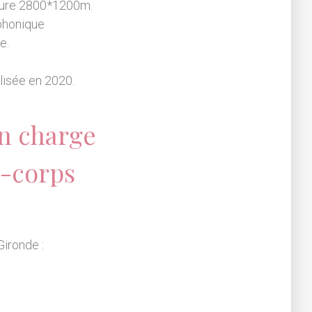
esure 2800*1200m.
 phonique
e.
alisée en 2020.
n charge
e-corps
Gironde :