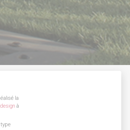
éalisé la
 design
à
 type