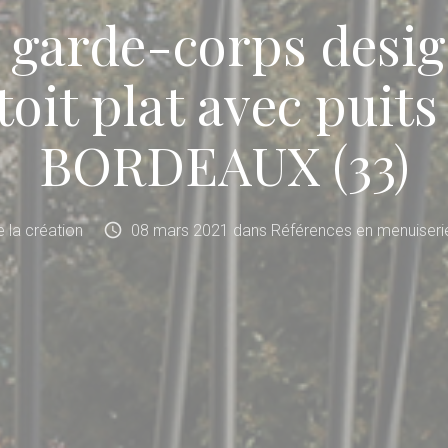
 garde-corps desig
oit plat avec puits
BORDEAUX (33)
schedule
de la création
08
mars
2021
dans
Références en menuiserie