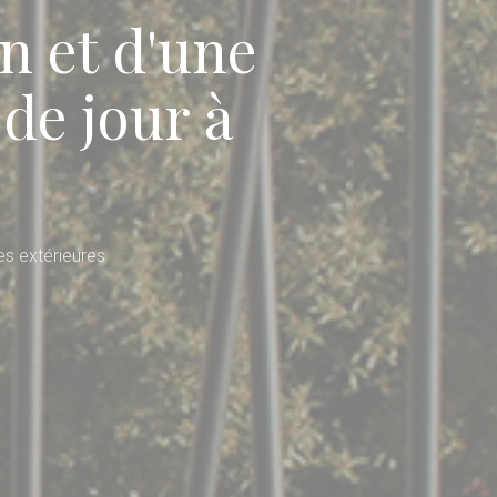
n et d'une
 de jour à
s extérieures