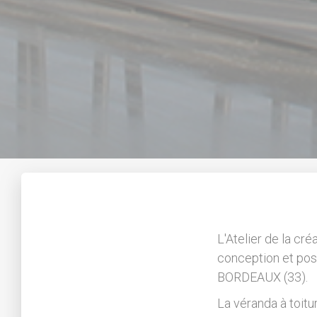
L'Atelier de la cré
conception et po
BORDEAUX (33).
La véranda à toit