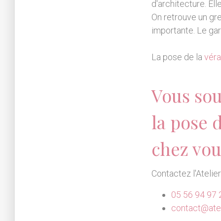
d'architecture. E
On retrouve un gre
importante. Le gar
La pose de la
vér
Vous sou
la pose 
chez vou
Contactez l'Atelie
05 56 94 97 
contact@atel