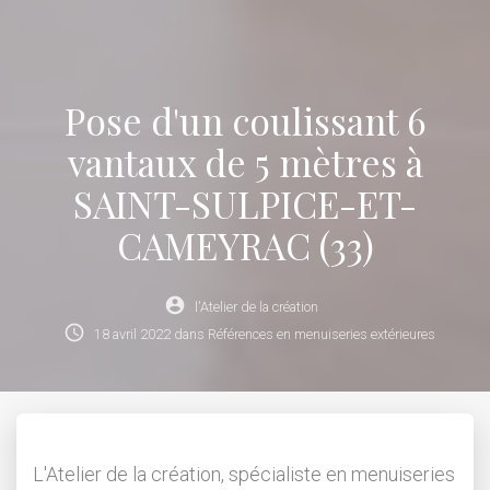
Pose d'un coulissant 6
vantaux de 5 mètres à
SAINT-SULPICE-ET-
CAMEYRAC (33)
account_circle
l'Atelier de la création
schedule
18
avril
2022
dans
Références en menuiseries extérieures
L'Atelier de la création, spécialiste en menuiseries