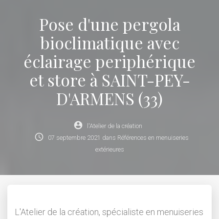
Pose d'une pergola
bioclimatique avec
éclairage periphérique
et store à SAINT-PEY-
D'ARMENS (33)
account_circle
l'Atelier de la création
schedule
07
septembre
2021
dans
Références en menuiseries
extérieures
L'Atelier de la création, spécialiste en menuiseries