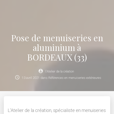
Pose de menuiseries en
aluminium à
BORDEAUX (33)
account_circle
l'Atelier de la création
schedule
13
avril
2021
dans
Références en menuiseries extérieures
L'Atelier de la création, spécialiste en menuiseries