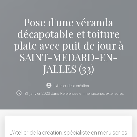
Pose d'une véranda
décapotable et toiture
plate avec puit de jour à
SAINT-MEDARD-EN-
JALLES (33)
account_circle
l'Atelier de la création
schedule
31
janvier
2023
dans
Références en menuiseries extérieures
L'Atelier de la création, spécialiste en menuiseries