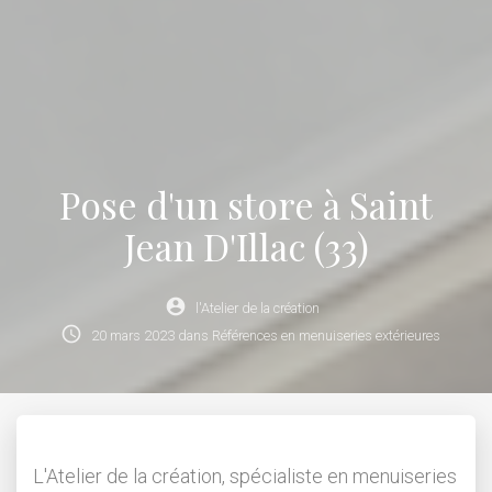
Pose d'un store à Saint
Jean D'Illac (33)
account_circle
l'Atelier de la création
schedule
20
mars
2023
dans
Références en menuiseries extérieures
L'Atelier de la création, spécialiste en menuiseries