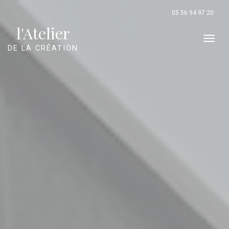
Panneau de gestion des cookies
05 56 94 97 20
l'Atelier
Men
DE LA CRÉATION