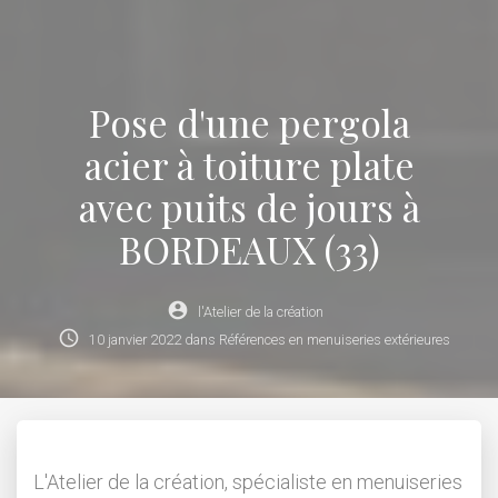
Pose d'une pergola
acier à toiture plate
avec puits de jours à
BORDEAUX (33)
account_circle
l'Atelier de la création
schedule
10
janvier
2022
dans
Références en menuiseries extérieures
L'Atelier de la création, spécialiste en menuiseries