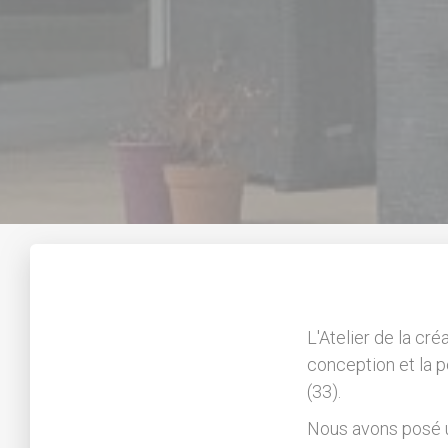
L'Atelier de la cré
conception et la 
(33).
Nous avons posé u