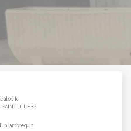
éalisé la
 à SAINT LOUBES
d'un lambrequin