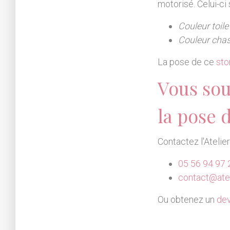
motorisé. Celui-c
Couleur toile
Couleur chas
La pose de ce
sto
Vous sou
la pose 
Contactez l'Atelie
05 56 94 97 
contact@atel
Ou obtenez un
dev