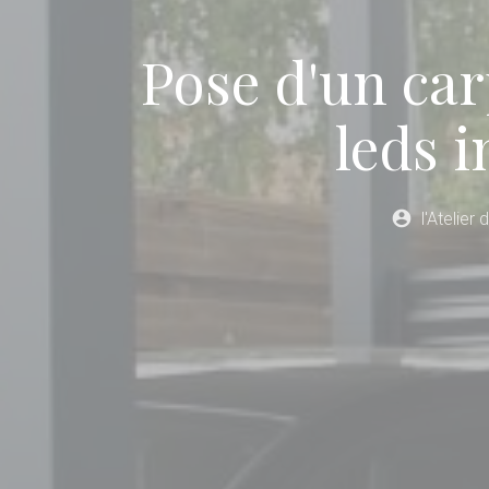
Pose d'un car
leds 
account_circle
l'Atelier 