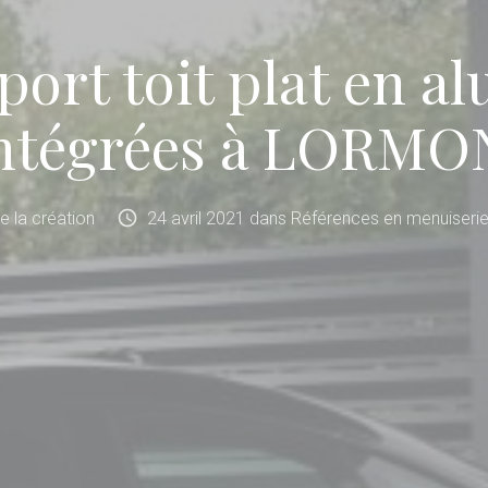
port toit plat en 
intégrées à LORMON
schedule
de la création
24
avril
2021
dans
Références en menuiserie