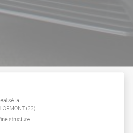
éalisé la
à LORMONT (33).
fine structure