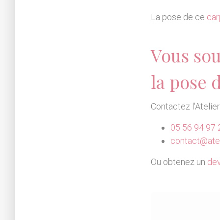
La pose de ce
car
Vous sou
la pose 
Contactez l'Atelie
05 56 94 97 
contact@atel
Ou obtenez un
dev