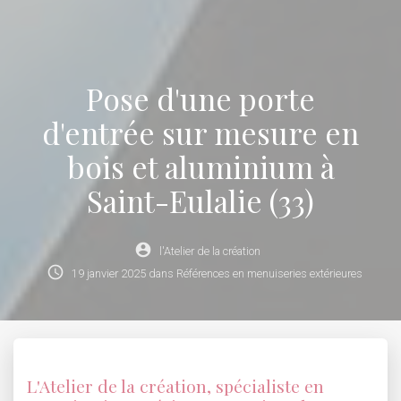
Pose d'une porte
d'entrée sur mesure en
bois et aluminium à
Saint-Eulalie (33)
account_circle
l'Atelier de la création
schedule
19
janvier
2025
dans
Références en menuiseries extérieures
L'Atelier de la création, spécialiste en