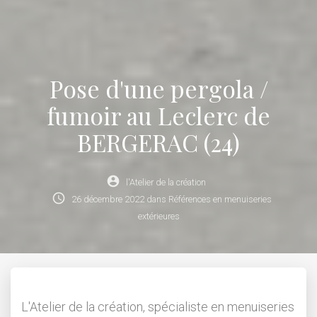
Pose d'une pergola /
fumoir au Leclerc de
BERGERAC (24)
account_circle
l'Atelier de la création
schedule
26
décembre
2022
dans
Références en menuiseries
extérieures
L'Atelier de la création, spécialiste en menuiseries