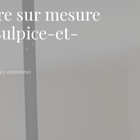
re sur mesure
Sulpice-et-
es extérieures