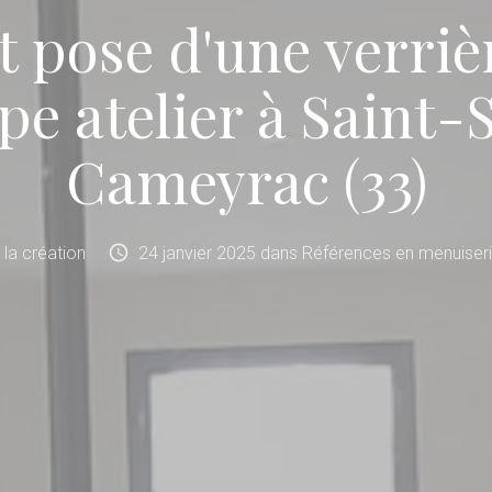
t pose d'une verriè
ype atelier à Saint-
Cameyrac (33)
schedule
e la création
24
janvier
2025
dans
Références en menuiseri