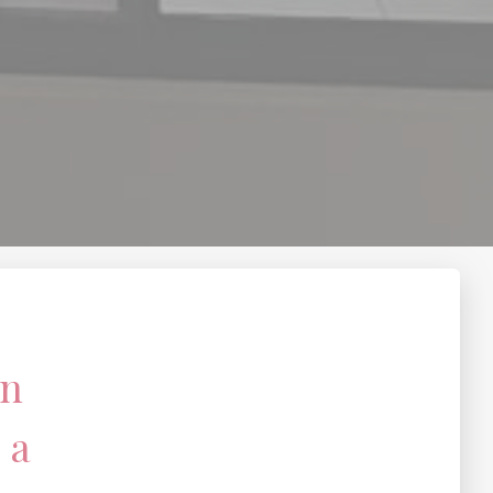
en
e
a