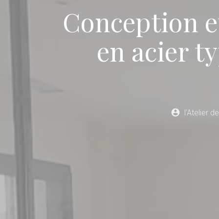
Conception e
en acier t
account_circle
l'Atelier d