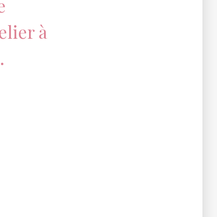
e
elier à
.