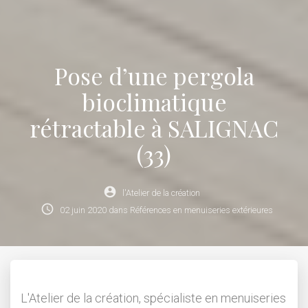
Pose d’une pergola
bioclimatique
rétractable à SALIGNAC
(33)
account_circle
l'Atelier de la création
schedule
02
juin
2020
dans
Références en menuiseries extérieures
L'Atelier de la création, spécialiste en menuiseries