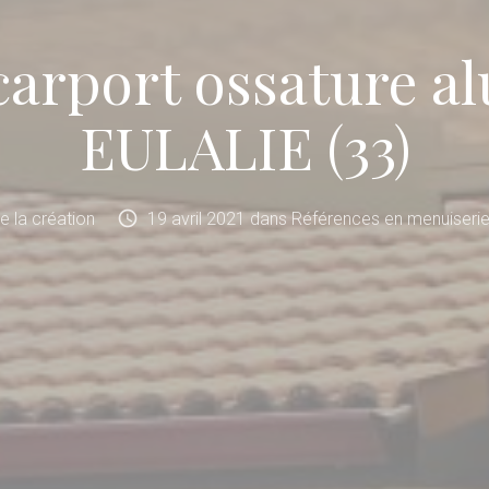
carport ossature a
EULALIE (33)
schedule
de la création
19
avril
2021
dans
Références en menuiserie