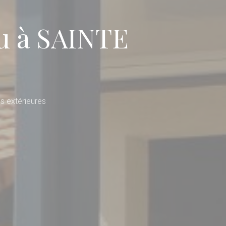
lu à SAINTE
s extérieures