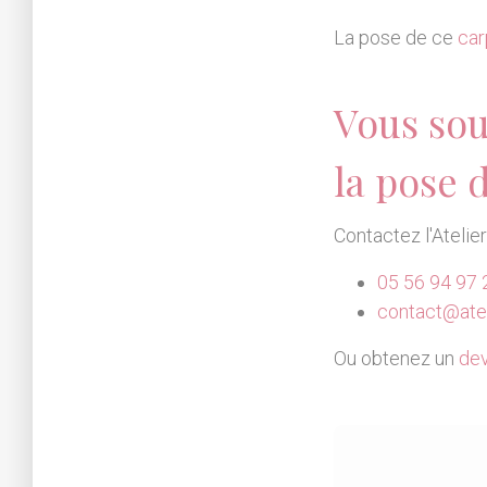
La pose de ce
car
Vous sou
la pose 
Contactez l'Atelie
05 56 94 97 
contact@atel
Ou obtenez un
dev