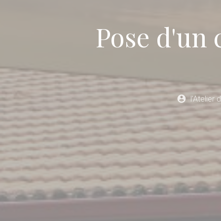
Pose d'un 
account_circle
l'Atelier 