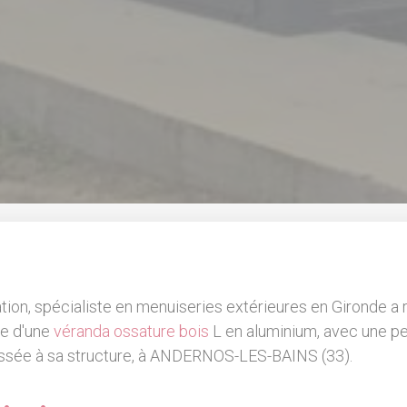
ation, spécialiste en menuiseries extérieures en Gironde a r
se d'une
véranda ossature bois
L en aluminium, avec une p
ssée à sa structure, à ANDERNOS-LES-BAINS (33).