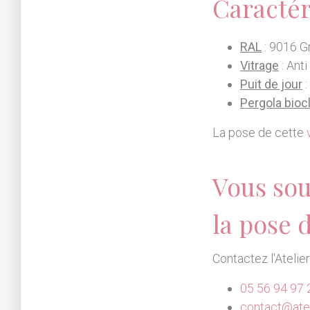
Caractér
RAL
: 9016 Gr
Vitrage
: Anti
Puit de jour
:
Pergola bioc
La pose de cette
Vous sou
la pose 
Contactez l'Atelie
05 56 94 97 
contact@atel