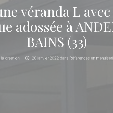
une véranda L avec
que adossée à AN
BAINS (33)
schedule
e la création
20
janvier
2022
dans
Références en menuiseri