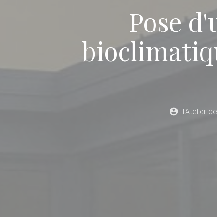
Pose d'
bioclimati
account_circle
l'Atelier d