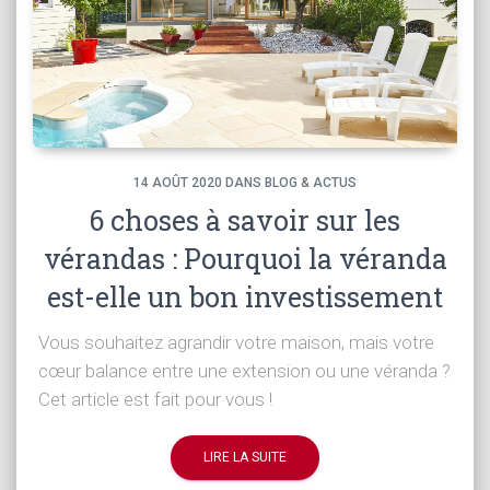
14
AOÛT
2020
DANS BLOG & ACTUS
6 choses à savoir sur les
vérandas : Pourquoi la véranda
est-elle un bon investissement
?
Vous souhaitez agrandir votre maison, mais votre
cœur balance entre une extension ou une véranda ?
Cet article est fait pour vous !
LIRE LA SUITE